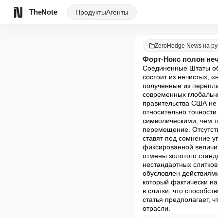
TheNote
Продукты
Агенты
ZeroHedge News на ру
Форт-Нокс полон неч
Соединенные Штаты обл
состоит из нечистых, 
полученные из перепла
современных глобальны
правительства США не 
относительно точности
символическими, чем т
перемещение. Отсутств
ставят под сомнение у
фиксированной величин
отмены золотого станд
нестандартных слитков
обусловлен действиями
который фактически на
в слитки, что способст
статья предполагает, 
отрасли.