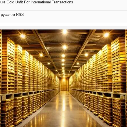
ure Gold Unfit For International Transactions
а русском RSS