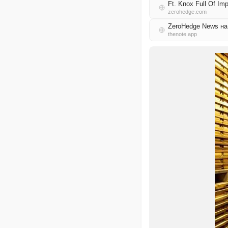
Ft. Knox Full Of Imp
zerohedge.com
ZeroHedge News н
thenote.app