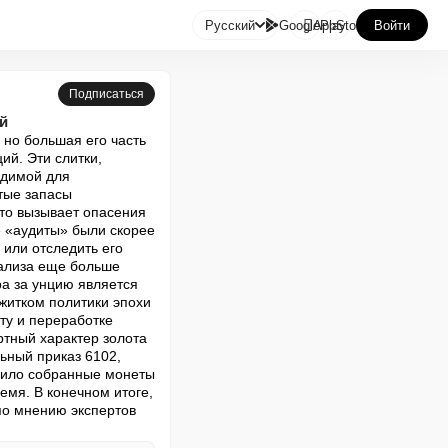

Русский
GooglePlay
AppStore
Войти
Подписаться
й
но большая его часть 
й. Эти слитки, 
димой для 
тые запасы 
то вызывает опасения 
 «аудиты» были скорее 
или отследить его 
ализа еще больше 
а за унцию является 
итком политики эпохи 
у и переработке 
тный характер золота 
ный приказ 6102, 
вило собранные монеты 
мя. В конечном итоге, 
по мнению экспертов 