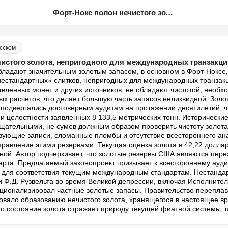
Форт-Нокс полон нечистого золо...
сском
истого золота, непригодного для международных транзакци
адают значительным золотым запасом, в основном в Форт-Ноксе, 
«нестандартных» слитков, непригодных для международных транзакци
вленных монет и других источников, не обладают чистотой, необхо
х расчетов, что делает большую часть запасов неликвидной. Золо
подвергались достоверным аудитам на протяжении десятилетий, ч
 и целостности заявленных 8 133,5 метрических тонн. Исторические
щательными, не сумев должным образом проверить чистоту золота 
ующие записи, сломанные пломбы и отсутствие всестороннего ан
правление этими резервами. Текущая оценка золота в 42,22 доллар
ой. Автор подчеркивает, что золотые резервы США являются переж
арта. Предлагаемый законопроект призывает к всестороннему аудит
 для соответствия текущим международным стандартам. Нестандар
 Ф.Д. Рузвельта во время Великой депрессии, включая Исполнитель
ционализировал частные золотые запасы. Правительство перепла
вовало образованию нечистого золота, хранящегося в настоящее вре
что состояние золота отражает природу текущей фиатной системы, 