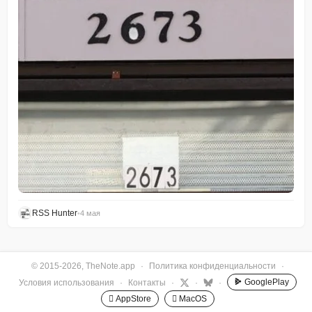
RSS Hunter
•
4 мая
© 2015-2026, TheNote.app
·
Политика конфиденциальности
·
GooglePlay
Условия использования
·
Контакты
·
·
·
 AppStore
 MacOS