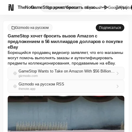

TheNote
GameStop хочет бросить вызов A...
Продукты
Агенты
Русский
GooglePlay
AppSto
Gizmodo на русском
Подписаться
GameStop хочет бросить вызов Amazon с
предложением в 56 миллиардов долларов о покупке
eBay
Борющийся продавец видеоигр заявляет, что его магазины 
могут помочь выполнять заказы и аутентифицировать 
предметы коллекционирования, продаваемые на eBay.
GameStop Wants to Take on Amazon With $56 Billion Bid for eBay
gizmodo.com
Gizmodo на русском RSS
thenote.app