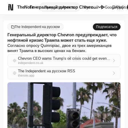

TheNote
Генеральный директор Chevron п...
Продукты
Агенты
Русский
GooglePlay
AppSto
The Independent на русском
Подписаться
Генеральный директор Chevron предупреждает, что
нефтяной кризис Трампа может стать еще хуже.
Согласно опросу Quinnipiac, двое из трех американцев 
винят Трампа в высоких ценах на бензин.
Chevron CEO warns Trump’s oil crisis could get even worse
independent.co.uk
The Independent на русском RSS
thenote.app