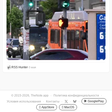
RSS Hunter
•
3 мая
© 2015-2026, TheNote.app
·
Политика конфиденциальности
·
GooglePlay
Условия использования
·
Контакты
·
·
·
 AppStore
 MacOS