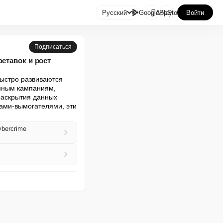

Русский
GooglePlay
AppStore
Войти
Подписаться
ставок и рост
ыстро развиваются 
пным кампаниям, 
раскрытия данных 
ми-вымогателями, эти 
ybercrime