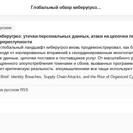
Глобальный обзор киберугроз: у...
русском
беругроз: утечки персональных данных, атаки на цепочки по
ерпреступности
лобальный ландшафт киберугроз вновь продемонстрировал, как б
ходя от изолированных вторжений к скоординированным многоэта
 данные, цепочки поставок и поставщиков услуг. От масштабного 
ренного злоупотребления токенами и сбоев, вызванных программа
ют критическую реальность: злоумышленники все чаще используют
 Brief: Identity Breaches, Supply Chain Attacks, and the Rise of Organized C
 на русском RSS