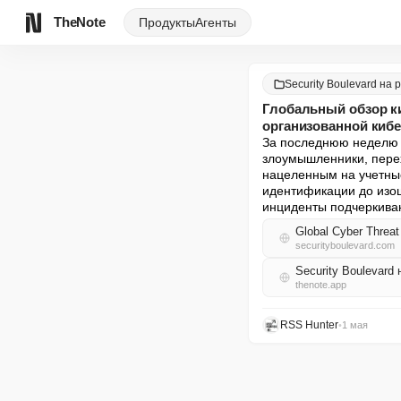
TheNote
Продукты
Агенты
Security Boulevard на 
Глобальный обзор ки
организованной киб
За последнюю неделю г
злоумышленники, пере
нацеленным на учетные
идентификации до изощ
инциденты подчеркива
Global Cyber Threat
securityboulevard.com
Security Boulevard
thenote.app
RSS Hunter
•
1 мая