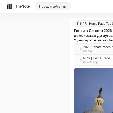
TheNote
Продукты
Агенты
NPR | Home Page Top S
Гонки в Сенат в 2026
демократам до аутса
У демократов может быт
2026 Senate races to
npr.org
NPR | Home Page T
thenote.app