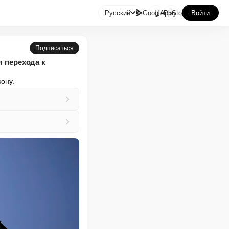

Русский
GooglePlay
AppStore
Войти
Подписаться
я перехода к
ону.