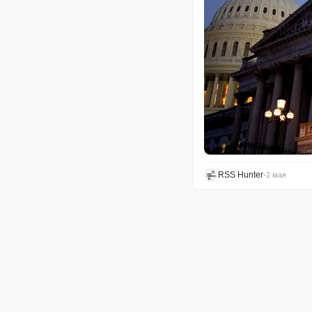
RSS Hunter
•
2 мая