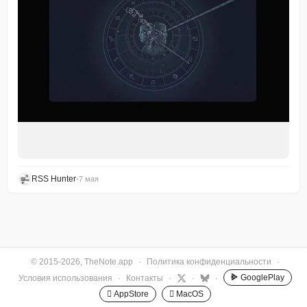
RSS Hunter
•
7 мая
© 2015-2026, TheNote.app
·
Политика конфиденциальности
·
GooglePlay
Условия использования
·
Контакты
·
·
·
 AppStore
 MacOS