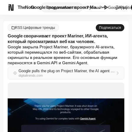

TheNote
Google сворачивает проект Mari...
Продукты
Агенты
Русский
GooglePlay
AppSto
RSS Цифровые тренды
Подписаться
Google сворачивает проект Mariner, ИИ-агента,
который просматривал веб как человек.
Google закрыла Project Mariner, браузерного AI-агента, 
который перемещался по веб-сайтам, обрабатывая 
скриншоты в реальном времени. Его основные функции 
переносятся в Gemini API и Gemini Agent.
Google pulls the plug on Project Mariner, the AI agent that browsed the web like a human
digitaltrends.com