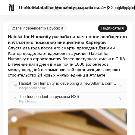

TheNote
Habitat for Humanity разрабаты...
Продукты
Агенты
Русский
GooglePlay
AppSto
The Independent на русском
Подписаться
Habitat for Humanity разрабатывает новое сообщество
в Атланте с помощью инициативы Картеров
Спустя два года после его смерти президент Джимми 
Картер продолжает вдохновлять усилия Habitat for 
Humanity по строительству более доступного жилья в США. 
В течение пяти дней в мае почти 1000 волонтеров 
международной некоммерческой организации завершат 
строительство 24 новых жилых единиц в Атланте.
Habitat for Humanity is developing a new Atlanta community with help from the Carters' initiative
independent.co.uk
The Independent на русском RSS
thenote.app