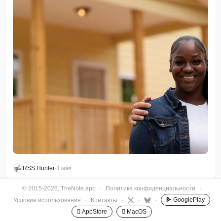
RSS Hunter
•
1 мая
© 2015-2026, TheNote.app
·
Политика конфиденциальности
·
GooglePlay
Условия использования
·
Контакты
·
·
·
 AppStore
 MacOS