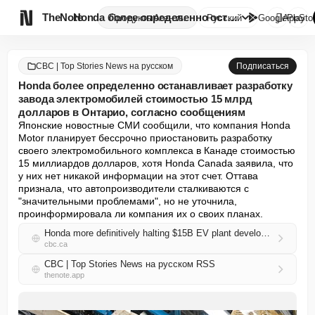

TheNote
Honda более определенно остана...
Продукты
Агенты
Русский
GooglePlay
AppSto
CBC | Top Stories News на русском
Подписаться
Honda более определенно останавливает разработку
завода электромобилей стоимостью 15 млрд
долларов в Онтарио, согласно сообщениям
Японские новостные СМИ сообщили, что компания Honda 
Motor планирует бессрочно приостановить разработку 
своего электромобильного комплекса в Канаде стоимостью 
15 миллиардов долларов, хотя Honda Canada заявила, что 
у них нет никакой информации на этот счет. Оттава 
признала, что автопроизводители сталкиваются с 
"значительными проблемами", но не уточнила, 
проинформировала ли компания их о своих планах.
Honda more definitively halting $15B EV plant development in Ontario, according to reports
cbc.ca
CBC | Top Stories News на русском RSS
thenote.app