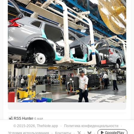
RSS Hunter
•
6 мая
© 2015-2026, TheNote.app
·
Политика конфиденциальности
·
GooglePlay
Условия использования
·
Контакты
·
·
·