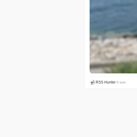
RSS Hunter
•
6 мая