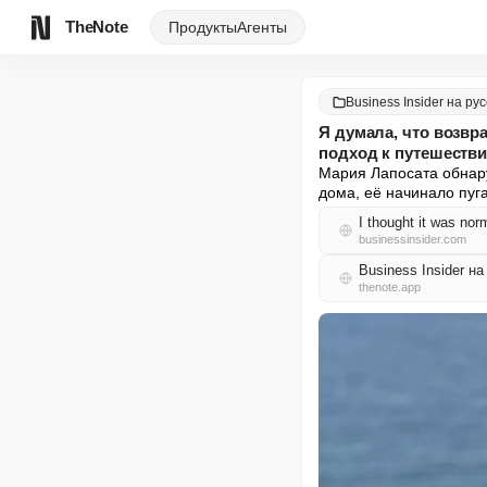
TheNote
Продукты
Агенты
Business Insider на ру
Я думала, что возвр
подход к путешестви
Мария Лапосата обнару
дома, её начинало пуга
I thought it was no
businessinsider.com
Business Insider н
thenote.app