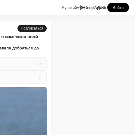

Русский
GooglePlay
AppStore
Войти
Подписаться
м я изменила свой
вала добраться до 