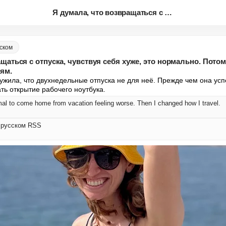
Я думала, что возвращаться с о...
сском
ащаться с отпуска, чувствуя себя хуже, это нормально. Пото
ям.
жила, что двухнедельные отпуска не для неё. Прежде чем она успе
ть открытие рабочего ноутбука.
rmal to come home from vacation feeling worse. Then I changed how I travel.
а русском RSS