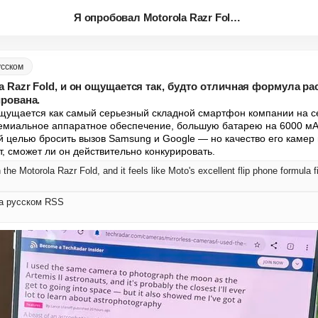
Я опробовал Motorola Razr Fold...
усском
a Razr Fold, и он ощущается так, будто отличная формула р
рована.
 ощущается как самый серьезный складной смартфон компании на с
емиальное аппаратное обеспечение, большую батарею на 6000 мА
ой целью бросить вызов Samsung и Google — но качество его камер 
, сможет ли он действительно конкурировать.
 the Motorola Razr Fold, and it feels like Moto's excellent flip phone formula f
 на русском RSS