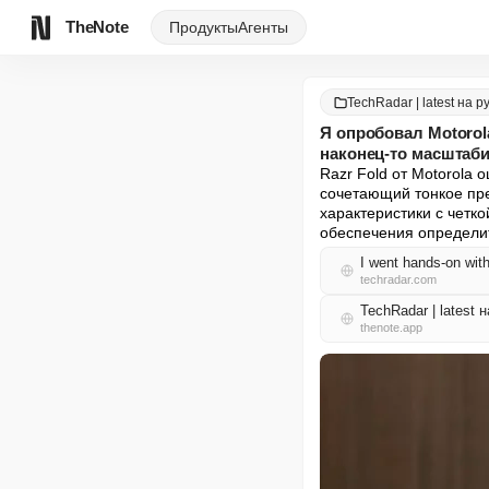
TheNote
Продукты
Агенты
TechRadar | latest на р
Я опробовал Motorol
наконец-то масштаби
Razr Fold от Motorola
сочетающий тонкое пр
характеристики с четк
обеспечения определит
I went hands-on with
techradar.com
TechRadar | latest
thenote.app