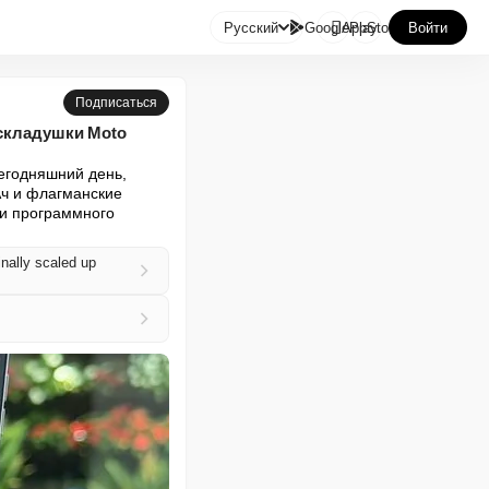

Русский
GooglePlay
AppStore
Войти
Подписаться
аскладушки Moto
егодняшний день, 
ч и флагманские 
и программного 
inally scaled up