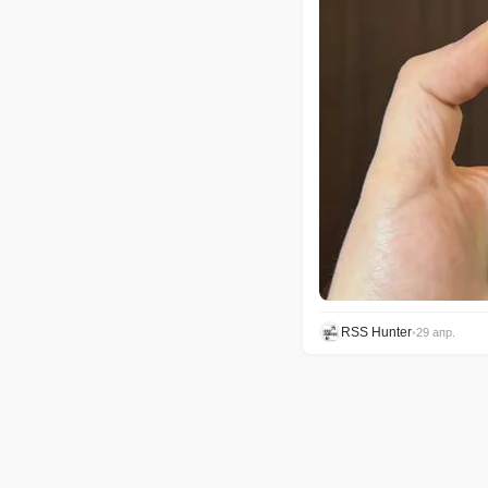
RSS Hunter
•
29 апр.