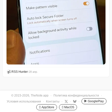
RSS Hunter
•
28 апр.
© 2015-2026, TheNote.app
·
Политика конфиденциальности
·
GooglePlay
Условия использования
·
Контакты
·
·
·
 AppStore
 MacOS