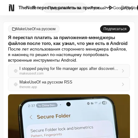

TheNote
Я перестал платить за приложен...
Продукты
Агенты
Русский
GooglePlay
AppSto
MakeUseOf на русском
Подписаться
Я перестал платить за приложения-менеджеры
файлов после того, как узнал, что уже есть в Android
После лет использования стороннего менеджера файлов, 
я наконец-то решил по-настоящему попробовать 
встроенные инструменты Android.
I stopped paying for file manager apps after discovering what Android already has
makeuseof.com
MakeUseOf на русском RSS
thenote.app