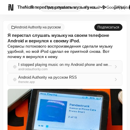

TheNote
Я перестал слушать музыку на с...
Продукты
Агенты
Русский
GooglePlay
AppSto
Android Authority на русском
Подписаться
Я перестал слушать музыку на своем телефоне
Android и вернулся к своему iPod.
Сервисы потокового воспроизведения сделали музыку 
удобной, но мой iPod сделал ее приятной снова. Вот 
почему я вернулся к нему.
I stopped playing music on my Android phone and went back to my iPod
androidauthority.com
Android Authority на русском RSS
thenote.app