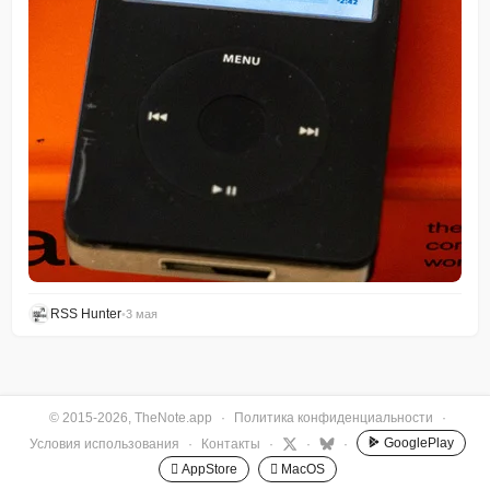
RSS Hunter
•
3 мая
© 2015-2026, TheNote.app
·
Политика конфиденциальности
·
GooglePlay
Условия использования
·
Контакты
·
·
·
 AppStore
 MacOS