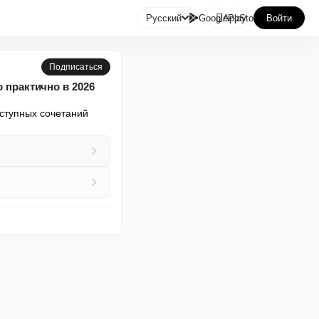

Русский
GooglePlay
AppStore
Войти
Подписаться
о практично в 2026
ступных сочетаний 