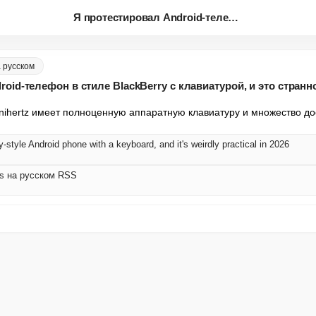
Я протестировал Android-телефо...
а русском
oid-телефон в стиле BlackBerry с клавиатурой, и это странн
 Unihertz имеет полноценную аппаратную клавиатуру и множество до
y-style Android phone with a keyboard, and it's weirdly practical in 2026
ws на русском RSS