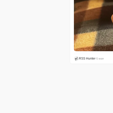
RSS Hunter
•
5 мая