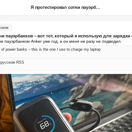
Я протестировал сотни пауэрбан...
сском
ни пауэрбанков – вот тот, который я использую для зарядки 
м пауэрбанком Anker уже год, и он меня ни разу не подводил.
 of power banks – this is the one I use to charge my laptop
а русском RSS