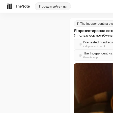
TheNote
Продукты
Агенты
The Independent на ру
Я протестировал сот
Я пользуюсь ноутбучны
I’ve tested hundreds
independent.co.uk
The Independent н
thenote.app