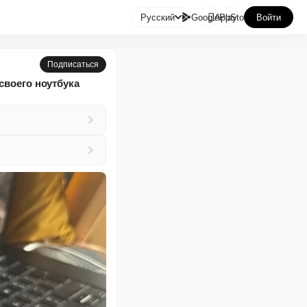

Русский
GooglePlay
AppStore
Войти
Подписаться
своего ноутбука