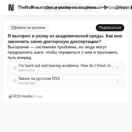

TheNote
Я выгорел и ухожу из академиче...
Продукты
Агенты
Русский
GooglePlay
AppSto
Nature на русском
Подписаться
Я выгорел и ухожу из академической среды. Как мне
закончить свою докторскую диссертацию?
Выгорание — системная проблема, но люди могут 
предпринять шаги, чтобы справиться с ним и проложить 
путь вперед.
I’m burnt out and leaving academia. How do I finish my PhD?
nature.com
Nature на русском RSS
thenote.app
RSS Hunter
•
6 мая