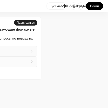

Русский
GooglePlay
AppStore
Войти
Подписаться
ользующие фонарные
просы по поводу их 