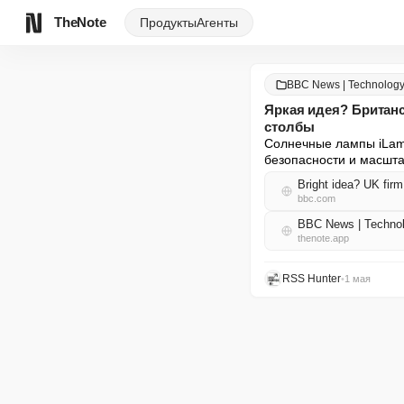
TheNote
Продукты
Агенты
BBC News | Technology
Яркая идея? Британ
столбы
Солнечные лампы iLamp
безопасности и масшт
Bright idea? UK fir
bbc.com
BBC News | Techno
thenote.app
RSS Hunter
•
1 мая