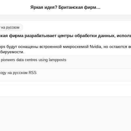
Яркая идея? Британская фирма р...
 на русском
ская фирма разрабатывает центры обработки данных, исп
s будут оснащены встроенной микросхемой Nvidia, но остаются во
абируемости.
m pioneers data centres using lampposts
logy на русском RSS