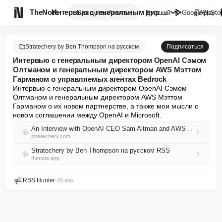

TheNote
Интервью с генеральным директо...
Продукты
Агенты
Русский
GooglePlay
AppSto
Stratechery by Ben Thompson на русском
Подписаться
Интервью с генеральным директором OpenAI Сэмом
Олтманом и генеральным директором AWS Мэттом
Гарманом о управляемых агентах Bedrock
Интервью с генеральным директором OpenAI Сэмом 
Олтманом и генеральным директором AWS Мэттом 
Гарманом о их новом партнерстве, а также мои мысли о 
новом соглашении между OpenAI и Microsoft.
An Interview with OpenAI CEO Sam Altman and AWS CEO Matt Garman About Bedrock Managed Agents
stratechery.com
Stratechery by Ben Thompson на русском RSS
thenote.app
RSS Hunter
•
28 апр.