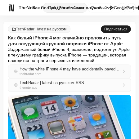

TheNote
Как белый iPhone 4 мог случайн...
Продукты
Агенты
Русский
GooglePlay
AppSto
TechRadar | latest на русском
Подписаться
Как белый iPhone 4 мог случайно проложить путь
для следующей крупной встряски iPhone от Apple
Задержанный белый iPhone 4, возможно, подтолкнул Apple 
к текущему графику выпуска iPhone — традиции, которая 
находится на грани серьезных изменений.
How the white iPhone 4 may have accidentally paved the way for Apple’s next big iPhone shakeup
techradar.com
TechRadar | latest на русском RSS
thenote.app