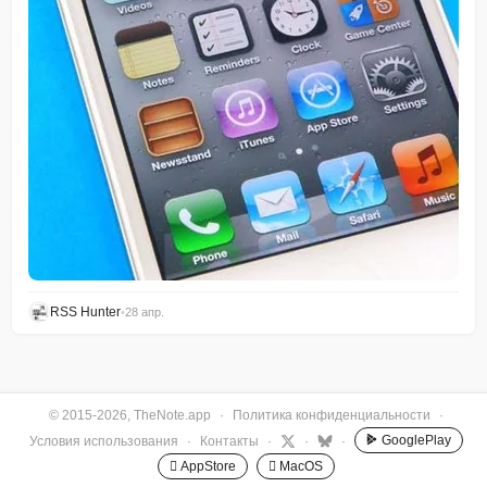
RSS Hunter
•
28 апр.
© 2015-2026, TheNote.app
·
Политика конфиденциальности
·
GooglePlay
Условия использования
·
Контакты
·
·
·
 AppStore
 MacOS