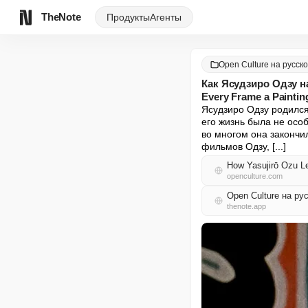
TheNote
Продукты
Агенты
Open Culture на русск
Как Ясудзиро Одзу н
Every Frame a Paintin
Ясудзиро Одзу родился 
его жизнь была не особ
во многом она закончил
фильмов Одзу, [...]
How Yasujirō Ozu Le
openculture.com
Open Culture на р
thenote.app