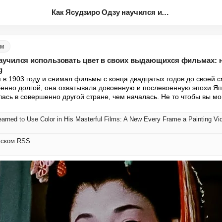
Как Ясудзиро Одзу научился исп...
ом
аучился использовать цвет в своих выдающихся фильмах: н
g
в 1903 году и снимал фильмы с конца двадцатых годов до своей сме
енно долгой, она охватывала довоенную и послевоенную эпохи Япони
ась в совершенно другой стране, чем началась. Не то чтобы вы мог
arned to Use Color in His Masterful Films: A New Every Frame a Painting V
усском RSS