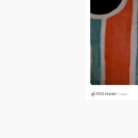
RSS Hunter
•
7 мая