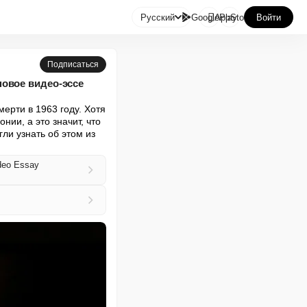

Русский
GooglePlay
AppStore
Войти
Подписаться
овое видео-эссе
рти в 1963 году. Хотя 
и, а это значит, что 
ли узнать об этом из 
ideo Essay