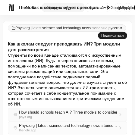

TheNote
Как школам следует преподавать...
Продукты
Агенты
Русский
GooglePlay
AppSto
Phys.org | latest science and technology news stories на русском
Подписаться
Как школам следует преподавать ИИ? Три модели
для рассмотрения
Студенты по всей Канаде сталкиваются с искусственным 
интеллектом (ИИ), будь то через поисковые системы, 
помощники по написанию текстов, автоматизированные 
системы рекомендаций или социальные сети. Это 
повседневное воздействие поднимает первый, 
фундаментальный вопрос: что должны изучать студенты об 
ИИ? Эта цель часто описывается как ИИ-грамотность, 
которая сочетает в себе концептуальное понимание с 
ответственным использованием и критическим суждением 
об ИИ.
How should schools teach AI? Three models to consider
phys.org
Phys.org | latest science and technology news stories на русском RSS
thenote.app