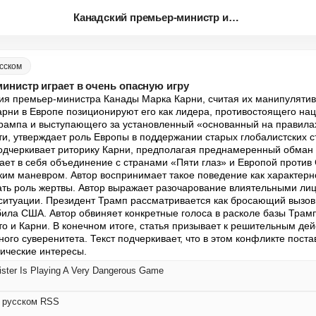
Канадский премьер-министр игра...
сском
инистр играет в очень опасную игру
вия премьер-министра Канады Марка Карни, считая их манипулятив
рни в Европе позиционируют его как лидера, противостоящего нац
Трампа и выступающего за установленный «основанный на правила
ти, утверждает роль Европы в поддержании старых глобалистских с
дчеркивает риторику Карни, предполагая преднамеренный обман к
ает в себя объединение с странами «Пяти глаз» и Европой против 
им маневром. Автор воспринимает такое поведение как характерно
рать роль жертвы. Автор выражает разочарование влиятельными лиц
ситуации. Президент Трамп рассматривается как бросающий вызов 
била США. Автор обвиняет конкретные голоса в расколе базы Трампа
о и Карни. В конечном итоге, статья призывает к решительным дейс
го суверенитета. Текст подчеркивает, что в этом конфликте постав
ические интересы.
ister Is Playing A Very Dangerous Game
а русском RSS