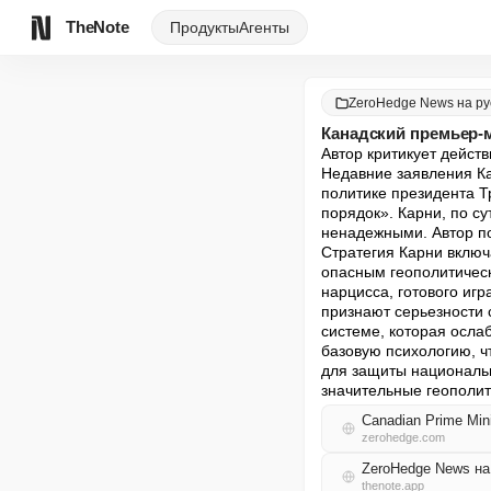
TheNote
Продукты
Агенты
ZeroHedge News на ру
Канадский премьер-м
Автор критикует дейст
Недавние заявления Ка
политике президента 
порядок». Карни, по су
ненадежными. Автор по
Стратегия Карни включ
опасным геополитическ
нарцисса, готового иг
признают серьезности 
системе, которая осла
базовую психологию, чт
для защиты национально
значительные геополит
Canadian Prime Min
zerohedge.com
ZeroHedge News н
thenote.app