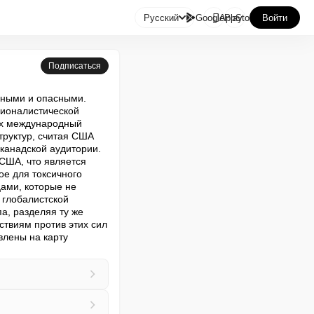

Русский
GooglePlay
AppStore
Войти
Подписаться
ными и опасными. 
ионалистической 
х международный 
труктур, считая США 
анадской аудитории. 
США, что является 
е для токсичного 
ами, которые не 
глобалистской 
, разделяя ту же 
твиям против этих сил 
лены на карту 