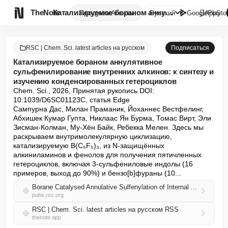

TheNote
Катализируемое бораном аннулят...
Продукты
Агенты
Русский
GooglePlay
AppSto
RSC | Chem. Sci. latest articles на русском
Подписаться
Катализируемое бораном аннулятивное
сульфенилирование внутренних алкинов: к синтезу и
изучению конденсированных гетероциклов
Chem. Sci., 2026, Принятая рукопись DOI: 
10.1039/D6SC01123C, статья Edge

Сампурна Дас, Милан Праманик, Йоханнес Вестфелинг, 
Абхишек Кумар Гупта, Никлаас Ян Бурма, Томас Вирт, Эли 
Зисман-Колман, Му-Хён Байк, Ребекка Мелен. Здесь мы 
раскрываем внутримолекулярную циклизацию, 
катализируемую B(C₆F₅)₃, из N-защищённых 
алкиниламинов и фенолов для получения пятичленных 
гетероциклов, включая 3-сульфениловые индолы (16 
примеров, выход до 90%) и бензо[b]фураны (10...
Borane Catalysed Annulative Sulfenylation of Internal Alkynes: Towards the Synthesis and Study of Fused Heterocycles
pubs.rsc.org
RSC | Chem. Sci. latest articles на русском RSS
thenote.app