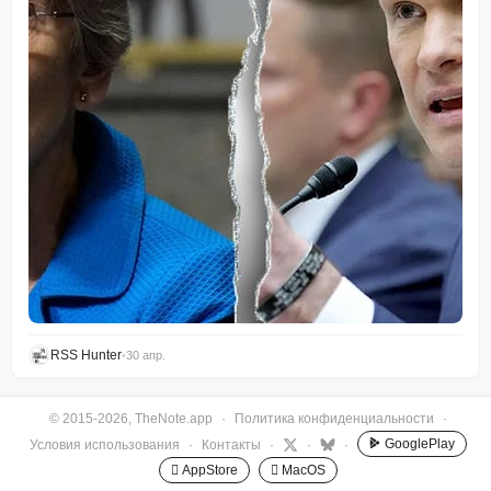
RSS Hunter
•
30 апр.
© 2015-2026, TheNote.app
·
Политика конфиденциальности
·
GooglePlay
Условия использования
·
Контакты
·
·
·
 AppStore
 MacOS