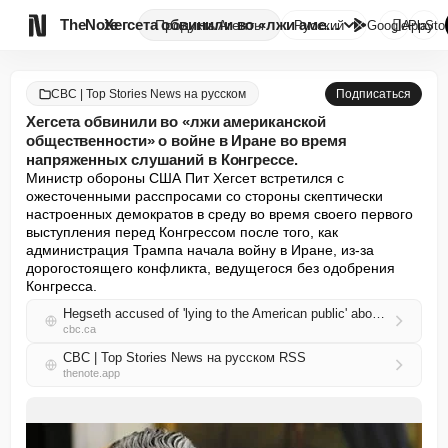

TheNote
Хегсета обвинили во «лжи амери...
Продукты
Агенты
Русский
GooglePlay
AppSto
CBC | Top Stories News на русском
Подписаться
Хегсета обвинили во «лжи американской
общественности» о войне в Иране во время
напряженных слушаний в Конгрессе.
Министр обороны США Пит Хегсет встретился с 
ожесточенными расспросами со стороны скептически 
настроенных демократов в среду во время своего первого 
выступления перед Конгрессом после того, как 
администрация Трампа начала войну в Иране, из-за 
дорогостоящего конфликта, ведущегося без одобрения 
Конгресса.
Hegseth accused of 'lying to the American public' about war in Iran during tense Congressional hearing
cbc.ca
CBC | Top Stories News на русском RSS
thenote.app