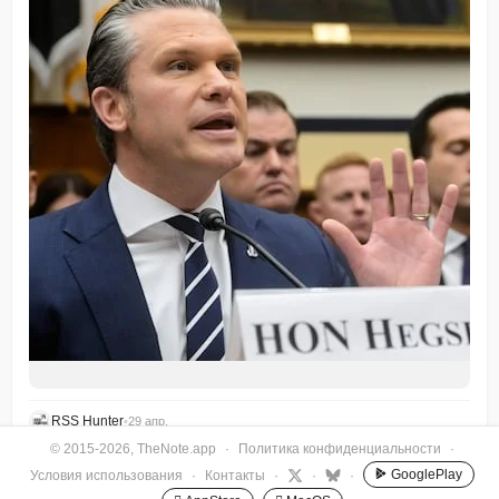
RSS Hunter
•
29 апр.
© 2015-2026, TheNote.app
·
Политика конфиденциальности
·
GooglePlay
Условия использования
·
Контакты
·
·
·