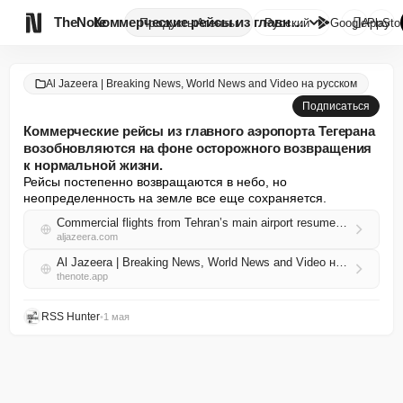

TheNote
Коммерческие рейсы из главного...
Продукты
Агенты
Русский
GooglePlay
AppSto
Al Jazeera | Breaking News, World News and Video на русском
Подписаться
Коммерческие рейсы из главного аэропорта Тегерана
возобновляются на фоне осторожного возвращения
к нормальной жизни.
Рейсы постепенно возвращаются в небо, но 
неопределенность на земле все еще сохраняется.
Commercial flights from Tehran’s main airport resume amid cautious normalcy
aljazeera.com
Al Jazeera | Breaking News, World News and Video на русском RSS
thenote.app
RSS Hunter
•
1 мая