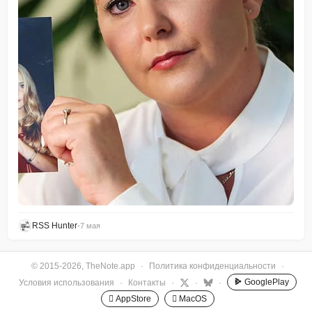
RSS Hunter
•
7 мая
© 2015-2026, TheNote.app
·
Политика конфиденциальности
·
GooglePlay
Условия использования
·
Контакты
·
·
·
 AppStore
 MacOS