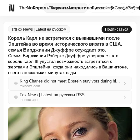

TheNote
Король Карл не встретился с вы...
Продукты
Агенты
Русский
GooglePlay
AppSto
Fox News | Latest на русском
Подписаться
Король Карл не встретился с выжившими после
Эпштейна во время исторического визита в США,
семья Вирджинии Джуффре осуждает это.
Семья Вирджинии Робертс Джуффре утверждает, что 
король Карл III упустил возможность встретиться с 
жертвами Эпштейна, когда они находились в Вашингтоне, 
всего в нескольких минутах езды.
King Charles did not meet Epstein survivors during historic US visit, Virginia Giuffre's family calls it out
foxnews.com
Fox News | Latest на русском RSS
thenote.app