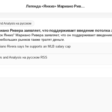
Легенда «Янкиз» Мариано Ривера...
d Analysis на русском
иано Ривера заявляет, что поддерживает введение потолка 
к Янкиз" Мариано Ривера заявляет, что он поддерживает введение 
небольших рынков также тратят деньги.
iano Rivera says he supports an MLB salary cap
s and Analysis на русском RSS