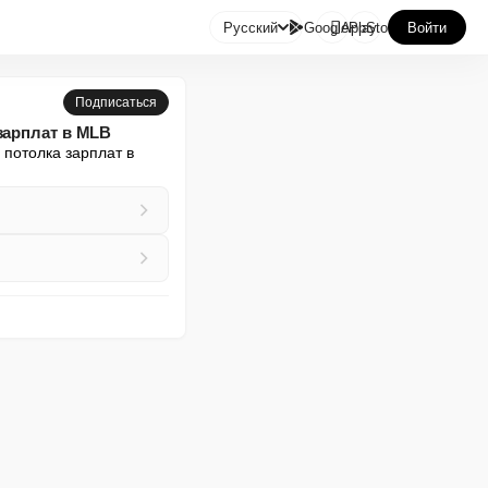

Русский
GooglePlay
AppStore
Войти
Подписаться
зарплат в MLB
потолка зарплат в 