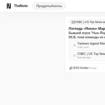
TheNote
Продукты
Агенты
CNBC | US Top News an
Легенда «Янкиз» Мар
Бывший игрок "Нью-Йор
MLB, пока команды из 
Yankees legend Mar
cnbc.com
CNBC | US Top New
thenote.app
RSS Hunter
•
6 мая