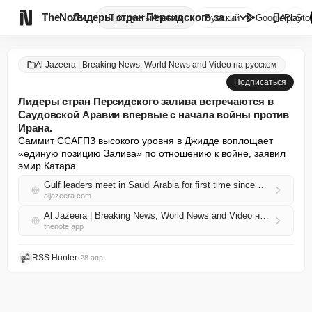

TheNote
Лидеры стран Персидского залив...
Продукты
Агенты
Русский
GooglePlay
AppSto
Al Jazeera | Breaking News, World News and Video на русском
Подписаться
Лидеры стран Персидского залива встречаются в
Саудовской Аравии впервые с начала войны против
Ирана.
Саммит ССАГПЗ высокого уровня в Джидде воплощает 
«единую позицию Залива» по отношению к войне, заявил 
эмир Катара.
Gulf leaders meet in Saudi Arabia for first time since start of war on Iran
aljazeera.com
Al Jazeera | Breaking News, World News and Video на русском RSS
thenote.app
RSS Hunter
•
28 апр.