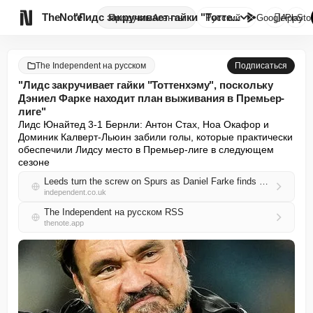

TheNote
"Лидс закручивает гайки "Тотте...
Продукты
Агенты
Русский
GooglePlay
AppSto
The Independent на русском
Подписаться
"Лидс закручивает гайки "Тоттенхэму", поскольку
Дэниел Фарке находит план выживания в Премьер-
лиге"
Лидс Юнайтед 3-1 Бернли: Антон Стах, Ноа Окафор и 
Доминик Калверт-Льюин забили голы, которые практически 
обеспечили Лидсу место в Премьер-лиге в следующем 
сезоне
Leeds turn the screw on Spurs as Daniel Farke finds blueprint for Premier League survival
independent.co.uk
The Independent на русском RSS
thenote.app