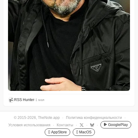
RSS Hunter
•
1 мая
© 2015-2026, TheNote.app
·
Политика конфиденциальности
·
GooglePlay
Условия использования
·
Контакты
·
·
·
 AppStore
 MacOS