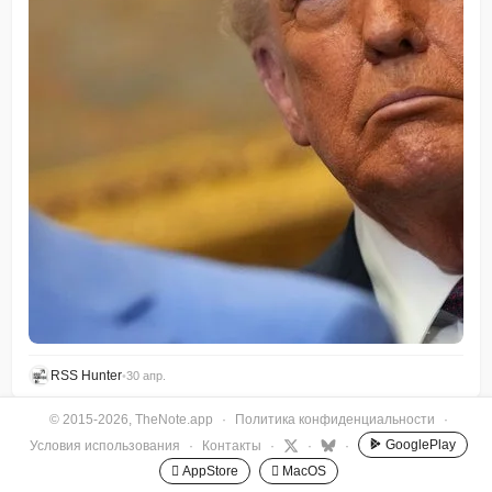
RSS Hunter
•
30 апр.
© 2015-2026, TheNote.app
·
Политика конфиденциальности
·
GooglePlay
Условия использования
·
Контакты
·
·
·
 AppStore
 MacOS