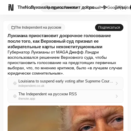

TheNote
Луизиана приостановит досрочно...
Продукты
Агенты
Русский
GooglePlay
AppSto
The Independent на русском
Подписаться
Луизиана приостановит досрочное голосование
после того, как Верховный суд признал ее
избирательные карты неконституционными
Губернатор Луизианы от MAGA Джефф Лэндри 
воспользовался решением Верховного суда, чтобы 
приостановить голосование на предстоящих первичных 
выборах, что, по мнению критиков, было «в лучшем случае 
юридически сомнительным».
Louisiana to suspend early voting after Supreme Court ruled its election maps unconstitutional
independent.co.uk
The Independent на русском RSS
thenote.app