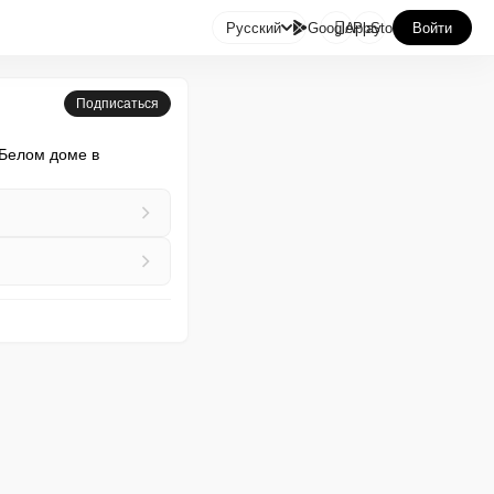

Русский
GooglePlay
AppStore
Войти
Подписаться
Белом доме в 