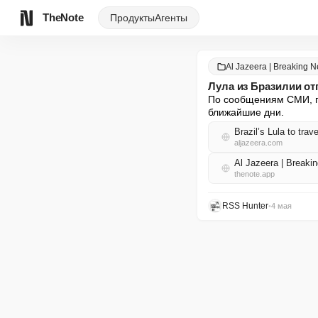
TheNote
Продукты
Агенты
Al Jazeera | Breaking 
Лула из Бразилии от
По сообщениям СМИ, пр
ближайшие дни.
Brazil’s Lula to tra
aljazeera.com
Al Jazeera | Break
thenote.app
RSS Hunter
•
4 мая