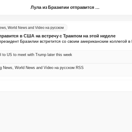
Лула из Бразилии отправится в ...
News, World News and Video на русском
правится в США на встречу с Трампом на этой неделе
езидент Бразилии встретится со своим американским коллегой в 
vel to US to meet with Trump later this week
ing News, World News and Video на русском RSS