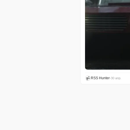
RSS Hunter
•
30 апр.