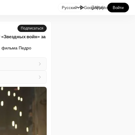

Русский
GooglePlay
AppStore
Войти
Подписаться
 «Звездных войн» за
я фильма Педро 