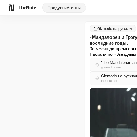
TheNote
Продукты
Агенты
Gizmodo на русском
«Мандалорец и Грогу
последние годы.
За месяц до премьеры 
Паскаля по «Звездным
‘The Mandalorian and
gizmodo.com
Gizmodo на русск
thenote.app