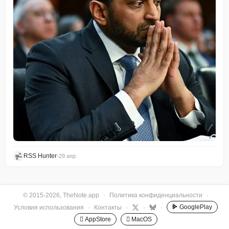
RSS Hunter
•
29 апр.
© 2015-2026, TheNote.app
·
Политика конфиденциальности
·
GooglePlay
Условия использования
·
Контакты
·
·
·
 AppStore
 MacOS