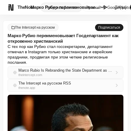

TheNote
Марко Рубио переименовывает Го...
Продукты
Агенты
Русский
GooglePlay
AppSto
The Intercept на русском
Подписаться
Марко Рубио переименовывает Госдепартамент как
откровенно христианский
С тех пор как Рубио стал госсекретарем, департамент 
отмечал в Instagram только христианские и еврейские 
праздники, продвигая при этом четкие религиозные 
послания.
Marco Rubio Is Rebranding the State Department as Explicitly Christian
theintercept.com
The Intercept на русском RSS
thenote.app