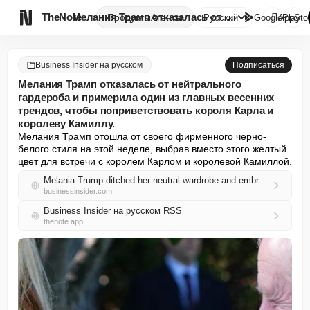

TheNote
Мелания Трамп отказалась от не...
Продукты
Агенты
Русский
GooglePlay
AppSto
Business Insider на русском
Подписаться
Мелания Трамп отказалась от нейтрального
гардероба и примерила один из главных весенних
трендов, чтобы поприветствовать короля Карла и
королеву Камиллу.
Мелания Трамп отошла от своего фирменного черно-
белого стиля на этой неделе, выбрав вместо этого желтый 
цвет для встречи с королем Карлом и королевой Камиллой.
Melania Trump ditched her neutral wardrobe and embraced one of spring's biggest trends to greet King Charles and Queen Camilla
businessinsider.com
Business Insider на русском RSS
thenote.app