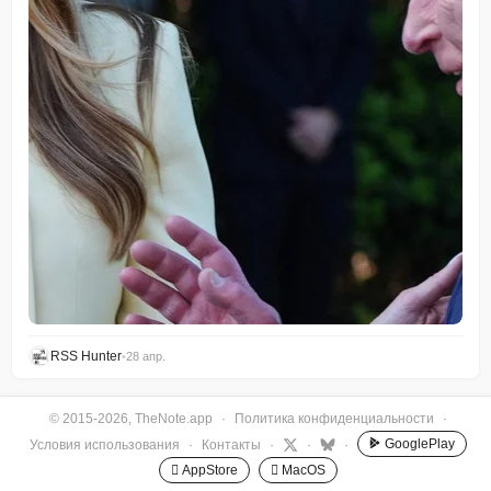
RSS Hunter
•
28 апр.
© 2015-2026, TheNote.app
·
Политика конфиденциальности
·
GooglePlay
Условия использования
·
Контакты
·
·
·
 AppStore
 MacOS