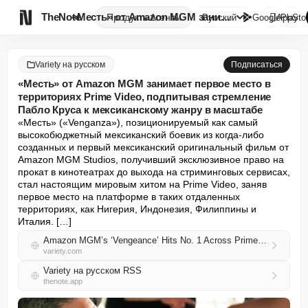

TheNote
«Месть» от Amazon MGM занимает...
Продукты
Агенты
Русский
GooglePlay
AppSto
Variety на русском
Подписаться
«Месть» от Amazon MGM занимает первое место в
территориях Prime Video, подпитывая стремление
Пабло Круса к мексиканскому жанру в масштабе
«Месть» («Venganza»), позиционируемый как самый 
высокобюджетный мексиканский боевик из когда-либо 
созданных и первый мексиканский оригинальный фильм от 
Amazon MGM Studios, получивший эксклюзивное право на 
прокат в кинотеатрах до выхода на стриминговых сервисах, 
стал настоящим мировым хитом на Prime Video, заняв 
первое место на платформе в таких отдаленных 
территориях, как Нигерия, Индонезия, Филиппины и 
Италия. […]
Amazon MGM’s ‘Vengeance’ Hits No. 1 Across Prime Video Territories, Fueling Pablo Cruz’s Push for Mexican Genre at Scale
variety.com
Variety на русском RSS
thenote.app