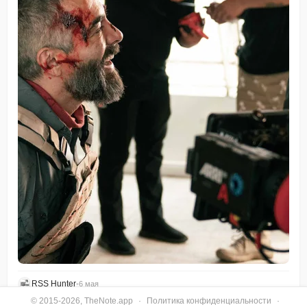
RSS Hunter
•
6 мая
© 2015-2026, TheNote.app
·
Политика конфиденциальности
·