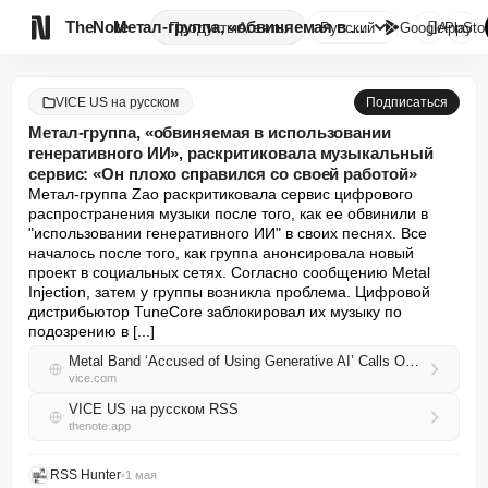

TheNote
Метал-группа, «обвиняемая в ис...
Продукты
Агенты
Русский
GooglePlay
AppSto
VICE US на русском
Подписаться
Метал-группа, «обвиняемая в использовании
генеративного ИИ», раскритиковала музыкальный
сервис: «Он плохо справился со своей работой»
Метал-группа Zao раскритиковала сервис цифрового 
распространения музыки после того, как ее обвинили в 
"использовании генеративного ИИ" в своих песнях. Все 
началось после того, как группа анонсировала новый 
проект в социальных сетях. Согласно сообщению Metal 
Injection, затем у группы возникла проблема. Цифровой 
дистрибьютор TuneCore заблокировал их музыку по 
подозрению в [...]
Metal Band ‘Accused of Using Generative AI’ Calls Out Music Service: ‘It Did Its Job Poorly’
vice.com
VICE US на русском RSS
thenote.app
RSS Hunter
•
1 мая