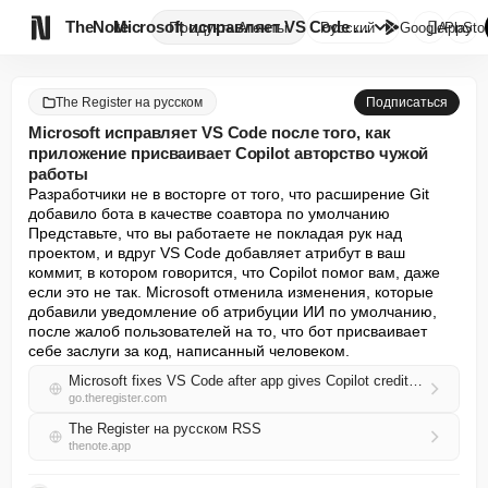

TheNote
Microsoft исправляет VS Code п...
Продукты
Агенты
Русский
GooglePlay
AppSto
The Register на русском
Подписаться
Microsoft исправляет VS Code после того, как
приложение присваивает Copilot авторство чужой
работы
Разработчики не в восторге от того, что расширение Git 
добавило бота в качестве соавтора по умолчанию 

Представьте, что вы работаете не покладая рук над 
проектом, и вдруг VS Code добавляет атрибут в ваш 
коммит, в котором говорится, что Copilot помог вам, даже 
если это не так. Microsoft отменила изменения, которые 
добавили уведомление об атрибуции ИИ по умолчанию, 
после жалоб пользователей на то, что бот присваивает 
себе заслуги за код, написанный человеком.
Microsoft fixes VS Code after app gives Copilot credit for human's work
go.theregister.com
The Register на русском RSS
thenote.app