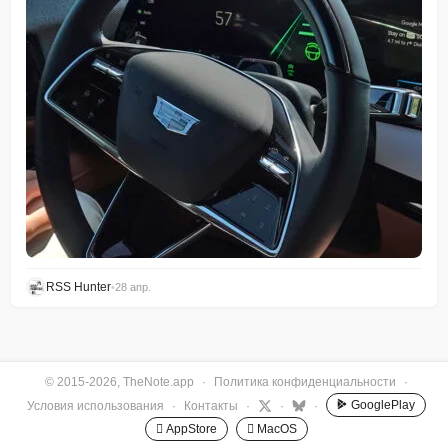
RSS Hunter
•
28 апр.
© 2015-2026, TheNote.app
·
Политика конфиденциальности
·
GooglePlay
Условия использования
·
Контакты
·
·
·
 AppStore
 MacOS