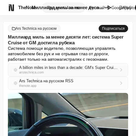

TheNote
Миллиард миль за менее десяти ...
Продукты
Агенты
Русский
GooglePlay
AppSto
Ars Technica на русском
Подписаться
Миллиард миль за менее десяти лет: система Super
Cruise от GM достигла рубежа
Система помощи водителю, позволяющая управлять 
автомобилем без рук и не отрывая глаз от дороги, 
работает только на автомагистралях с геозонами.
A billion miles in less than a decade: GM's Super Cruise reaches a milestone
arstechnica.com
Ars Technica на русском RSS
thenote.app