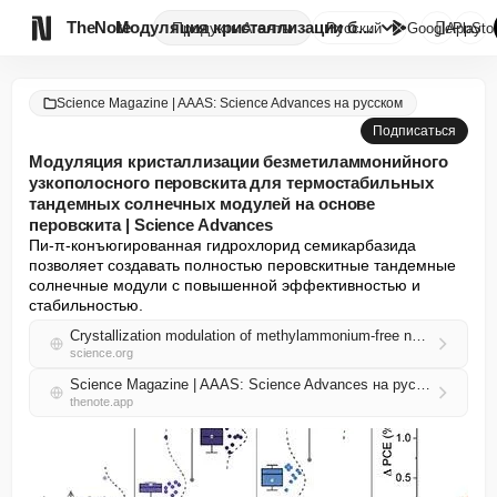

TheNote
Модуляция кристаллизации безме...
Продукты
Агенты
Русский
GooglePlay
AppSto
Science Magazine | AAAS: Science Advances на русском
Подписаться
Модуляция кристаллизации безметиламмонийного
узкополосного перовскита для термостабильных
тандемных солнечных модулей на основе
перовскита | Science Advances
Пи-π-конъюгированная гидрохлорид семикарбазида 
позволяет создавать полностью перовскитные тандемные 
солнечные модули с повышенной эффективностью и 
стабильностью.
Crystallization modulation of methylammonium-free narrow-bandgap perovskite for thermal-stable all-perovskite tandem solar modules | Science Advances
science.org
Science Magazine | AAAS: Science Advances на русском RSS
thenote.app