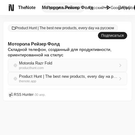

TheNote
Моторола Рейзер Фолд
Продукты
Агенты
Русский
GooglePlay
AppSto
Product Hunt | The best new products, every day на русском
Подписаться
Моторола Рейзер Фолд
Складной телефон, созданный для продуктивности, 
ориентированной на стилус
Motorola Razr Fold
producthunt.com
Product Hunt | The best new products, every day на русском RSS
thenote.app
RSS Hunter
•
30 апр.