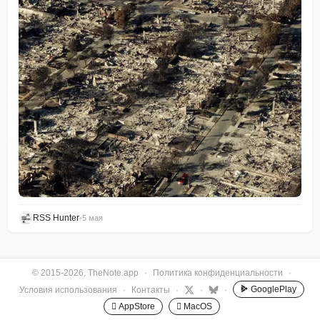
RSS Hunter
•
5 мая
© 2015-2026, TheNote.app
·
Политика конфиденциальности
·
GooglePlay
Условия использования
·
Контакты
·
·
·
 AppStore
 MacOS