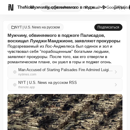

TheNote
Мужчину, обвиняемого в поджоге...
Продукты
Агенты
Русский
GooglePlay
AppSto
NYT | U.S. News на русском
Подписаться
Мужчину, обвиняемого в поджоге Палисадов,
восхищал Луиджи Манджионе, заявляют прокуроры
Подозреваемый из Лос-Анджелеса был одинок и зол и 
чувствовал себя "порабощенным" богатыми людьми, 
заявляют прокуроры. После того, как его отвергли в 
романтическом плане, он ушел в горы и поджег огонь.
Man Accused of Starting Palisades Fire Admired Luigi Mangione, Prosecutors Say
nytimes.com
NYT | U.S. News на русском RSS
thenote.app