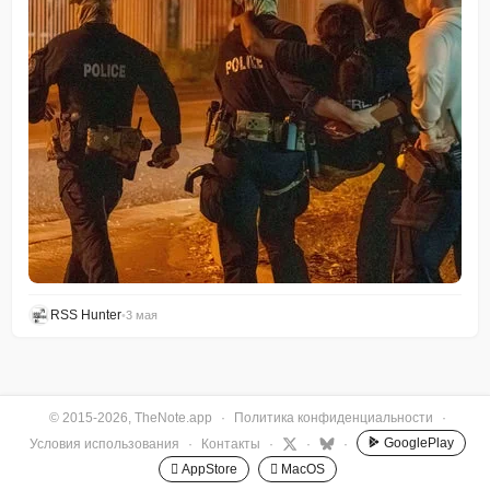
RSS Hunter
•
3 мая
© 2015-2026, TheNote.app
·
Политика конфиденциальности
·
GooglePlay
Условия использования
·
Контакты
·
·
·
 AppStore
 MacOS