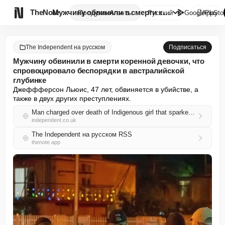

TheNote
Мужчину обвинили в смерти коре...
Продукты
Агенты
Русский
GooglePlay
AppSto
The Independent на русском
Подписаться
Мужчину обвинили в смерти коренной девочки, что
спровоцировало беспорядки в австралийской
глубинке
Джеффферсон Льюис, 47 лет, обвиняется в убийстве, а 
также в двух других преступлениях.
Man charged over death of Indigenous girl that sparked Australian outback riots
independent.co.uk
The Independent на русском RSS
thenote.app