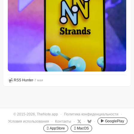
RSS Hunter
•
7 мая
© 2015-2026, TheNote.app
·
Политика конфиденциальности
·
GooglePlay
Условия использования
·
Контакты
·
·
·
 AppStore
 MacOS