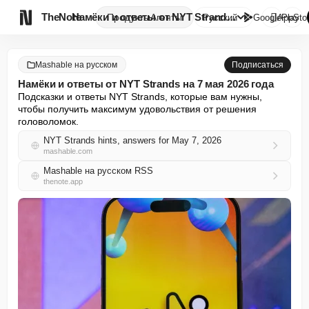

TheNote
Намёки и ответы от NYT Strands...
Продукты
Агенты
Русский
GooglePlay
AppSto
Mashable на русском
Подписаться
Намёки и ответы от NYT Strands на 7 мая 2026 года
Подсказки и ответы NYT Strands, которые вам нужны, 
чтобы получить максимум удовольствия от решения 
головоломок.
NYT Strands hints, answers for May 7, 2026
mashable.com
Mashable на русском RSS
thenote.app