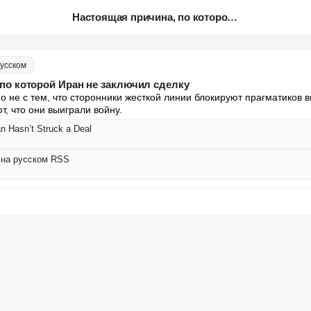
Настоящая причина, по которой ...
 русском
по которой Иран не заключил сделку
 не с тем, что сторонники жесткой линии блокируют прагматиков вн
т, что они выиграли войну.
n Hasn’t Struck a Deal
ic на русском RSS