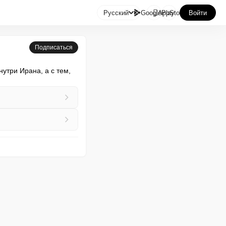

Русский
GooglePlay
AppStore
Войти
Подписаться
утри Ирана, а с тем, 