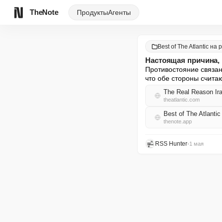
TheNote
Продукты
Агенты
Best of The Atlantic на
Настоящая причина, 
Противостояние связано
что обе стороны считаю
The Real Reason Ira
theatlantic.com
Best of The Atlant
thenote.app
RSS Hunter
•
1 мая