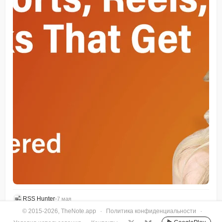
RSS Hunter
•
7 мая
© 2015-2026, TheNote.app
·
Политика конфиденциальности
·