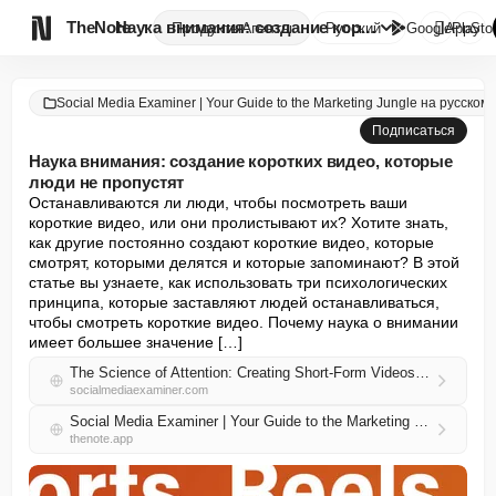

TheNote
Наука внимания: создание корот...
Продукты
Агенты
Русский
GooglePlay
AppSto
Social Media Examiner | Your Guide to the Marketing Jungle на русском
Подписаться
Наука внимания: создание коротких видео, которые
люди не пропустят
Останавливаются ли люди, чтобы посмотреть ваши 
короткие видео, или они пролистывают их? Хотите знать, 
как другие постоянно создают короткие видео, которые 
смотрят, которыми делятся и которые запоминают? В этой 
статье вы узнаете, как использовать три психологических 
принципа, которые заставляют людей останавливаться, 
чтобы смотреть короткие видео. Почему наука о внимании 
имеет большее значение […]
The Science of Attention: Creating Short-Form Videos People Won’t Skip
socialmediaexaminer.com
Social Media Examiner | Your Guide to the Marketing Jungle на русском RSS
thenote.app