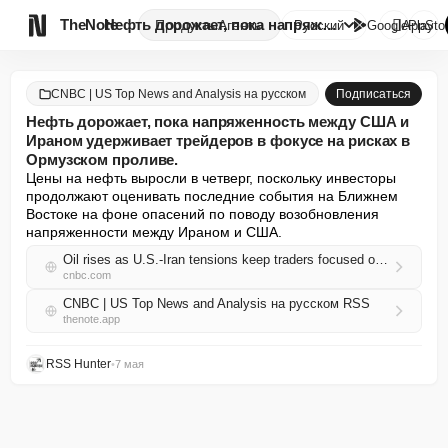

TheNote
Нефть дорожает, пока напряженн...
Продукты
Агенты
Русский
GooglePlay
AppSto
CNBC | US Top News and Analysis на русском
Подписаться
Нефть дорожает, пока напряженность между США и
Ираном удерживает трейдеров в фокусе на рисках в
Ормузском проливе.
Цены на нефть выросли в четверг, поскольку инвесторы 
продолжают оценивать последние события на Ближнем 
Востоке на фоне опасений по поводу возобновления 
напряженности между Ираном и США.
Oil rises as U.S.-Iran tensions keep traders focused on Strait of Hormuz risks
cnbc.com
CNBC | US Top News and Analysis на русском RSS
thenote.app
RSS Hunter
•
7 мая