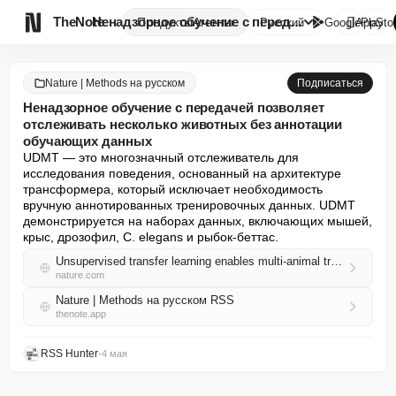

TheNote
Ненадзорное обучение с передач...
Продукты
Агенты
Русский
GooglePlay
AppSto
Nature | Methods на русском
Подписаться
Ненадзорное обучение с передачей позволяет
отслеживать несколько животных без аннотации
обучающих данных
UDMT — это многозначный отслеживатель для 
исследования поведения, основанный на архитектуре 
трансформера, который исключает необходимость 
вручную аннотированных тренировочных данных. UDMT 
демонстрируется на наборах данных, включающих мышей, 
крыс, дрозофил, C. elegans и рыбок-беттас.
Unsupervised transfer learning enables multi-animal tracking without training annotation
nature.com
Nature | Methods на русском RSS
thenote.app
RSS Hunter
•
4 мая