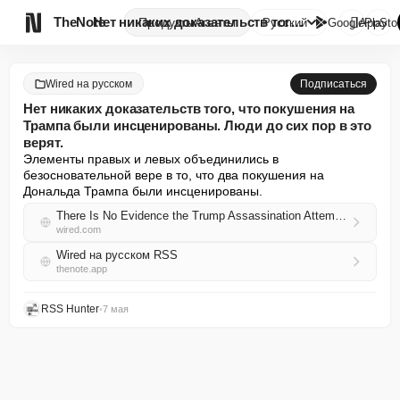

TheNote
Нет никаких доказательств того...
Продукты
Агенты
Русский
GooglePlay
AppSto
Wired на русском
Подписаться
Нет никаких доказательств того, что покушения на
Трампа были инсценированы. Люди до сих пор в это
верят.
Элементы правых и левых объединились в 
безосновательной вере в то, что два покушения на 
Дональда Трампа были инсценированы.
There Is No Evidence the Trump Assassination Attempts Were Staged. People Still Believe They Were
wired.com
Wired на русском RSS
thenote.app
RSS Hunter
•
7 мая