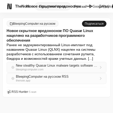

TheNote
Новое скрытное вредоносное ПО ...
Продукты
Агенты
Русский
GooglePlay
AppSto
BleepingComputer на русском
Подписаться
Новое скрытное вредоносное ПО Quasar Linux
нацелено на разработчиков программного
обеспечения
Ранее не задокументированный Linux-имплант под 
названием Quasar Linux (QLNX) нацелен на системы 
разработчиков с использованием сочетания руткита, 
бэкдора и возможностей кражи учетных данных. [...]
New stealthy Quasar Linux malware targets software developers
bleepingcomputer.com
BleepingComputer на русском RSS
thenote.app
RSS Hunter
•
5 мая