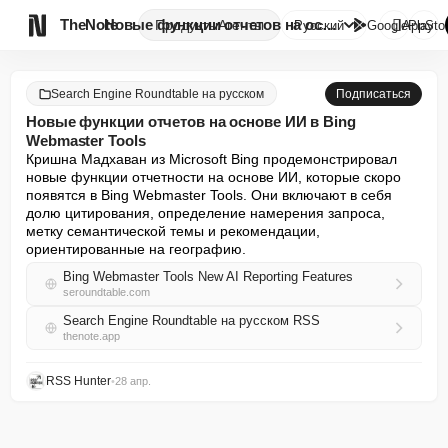

TheNote
Новые функции отчетов на основ...
Продукты
Агенты
Русский
GooglePlay
AppSto
Search Engine Roundtable на русском
Подписаться
Новые функции отчетов на основе ИИ в Bing
Webmaster Tools
Кришна Мадхаван из Microsoft Bing продемонстрировал 
новые функции отчетности на основе ИИ, которые скоро 
появятся в Bing Webmaster Tools. Они включают в себя 
долю цитирования, определение намерения запроса, 
метку семантической темы и рекомендации, 
ориентированные на географию.
Bing Webmaster Tools New AI Reporting Features
seroundtable.com
Search Engine Roundtable на русском RSS
thenote.app
RSS Hunter
•
28 апр.